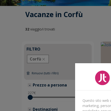
Vacanze in Corfù
32
viaggio/i trovati
FILTRO
Corfù
Rimuovi (tutti i filtri)
Prezzo a persona
227
€
1734
€
Questo sito web ut
marketing, persona
Destinazioni
predefinite oppur