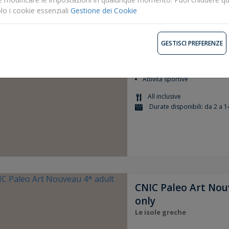
lo i cookie essenziali
Gestione dei Cookie
Mareblue Beach 4*
Le isole greche
GESTISCI PREFERENZE
Magnifica piscina
Camere tradizionali
Attività sportive
All inclusive
Durate disponibili: da 2 a 1
CNIC Paleo Art Nou
only
Le isole greche