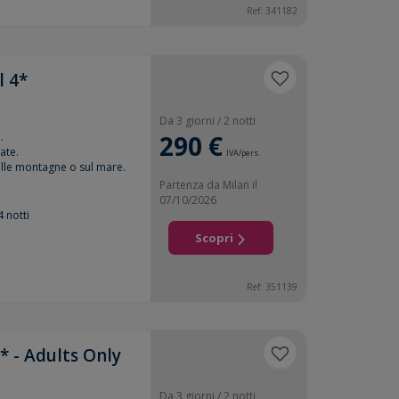
Ref: 341182
l 4*
Da 3 giorni / 2 notti
.
290 €
ate.
IVA/pers.
lle montagne o sul mare.
Partenza da Milan il
07/10/2026
4 notti
Scopri
Ref: 351139
* - Adults Only
Da 3 giorni / 2 notti