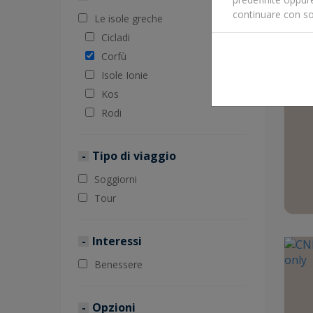
continuare con so
Le isole greche
Cicladi
Corfù
Isole Ionie
Kos
Rodi
Tipo di viaggio
Soggiorni
Tour
Interessi
Benessere
Opzioni