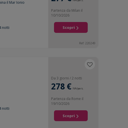
IVA/pers.
ina il Mar Ionio
Partenza da Milan il
10/10/2026
Scopri
4 notti
Ref: 220249
Da 3 giorni / 2 notti
278 €
IVA/pers.
Partenza da Rome il
19/10/2026
4 notti
Scopri