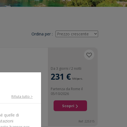
Ordina per
:
Da 3 giorni / 2 notti
 Dassia
231 €
IVA/pers.
Partenza da Rome il
05/10/2026
Rifiuta tutto >
4 notti
Scopri
é quelle di
stazioni
Ref: 225315
uesto banner per