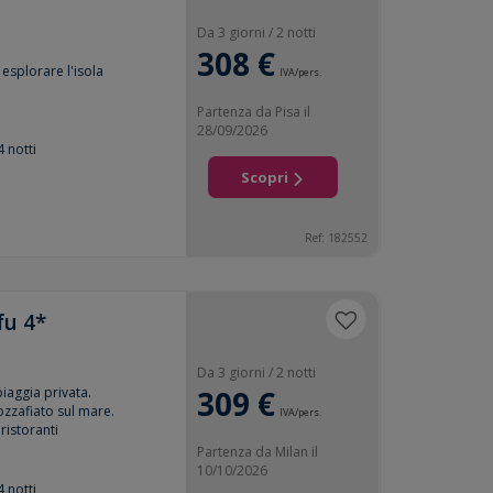
Da 3 giorni / 2 notti
308 €
esplorare l'isola
IVA/pers.
Partenza da Pisa il
28/09/2026
4 notti
Scopri
Ref: 182552
fu 4*
Da 3 giorni / 2 notti
piaggia privata.
309 €
zzafiato sul mare.
IVA/pers.
ristoranti
Partenza da Milan il
10/10/2026
4 notti