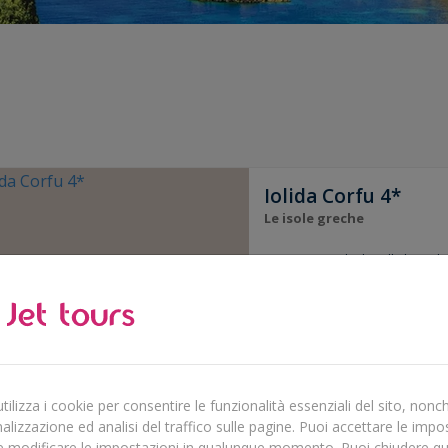
Iolida Corfu 4*
Le isole greche
Posizione ideale sulla baia di
Camere moderne ed eleganti
Hotel accogliente e familiare
Colazione
Durate disponibili: da 2 a 1
ilizza i cookie per consentire le funzionalità essenziali del sito, nonch
lizzazione ed analisi del traffico sulle pagine. Puoi accettare le impo
e modificare le impostazioni in qualunque momento. Puoi chiudere q