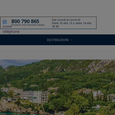
Dal lunedì al venerdì
800 790 865
Dalle 10 alle 13 e dalle 14 alle
(Costo di una chiamata locale)
18:30
DESTINAZIONI