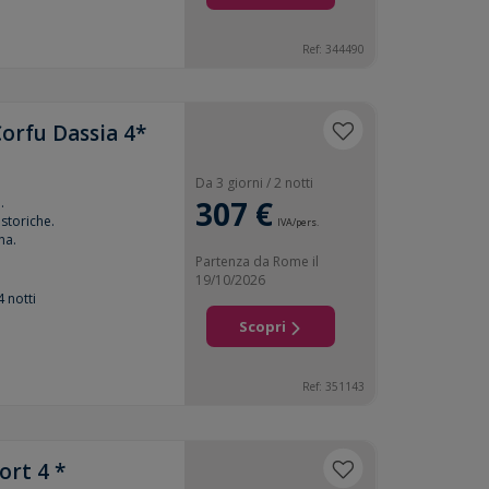
Ref: 344490
orfu Dassia 4*
Da 3 giorni / 2 notti
.
307 €
 storiche.
IVA/pers.
na.
Partenza da Rome il
19/10/2026
4 notti
Scopri
Ref: 351143
ort 4 *