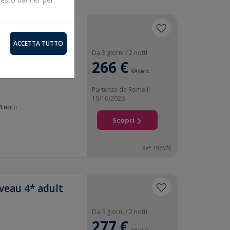
ACCETTA TUTTO
Da 3 giorni / 2 notti
266 €
IVA/pers.
Partenza da Rome il
19/10/2026
4 notti
Scopri
Ref: 192570
veau 4* adult
Da 3 giorni / 2 notti
277 €