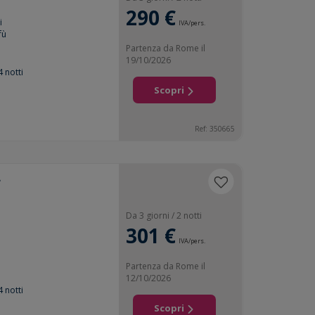
290 €
i
IVA/pers.
fù
Partenza da Rome il
19/10/2026
4 notti
Scopri
Ref: 350665
*
Da 3 giorni / 2 notti
301 €
IVA/pers.
Partenza da Rome il
12/10/2026
4 notti
Scopri