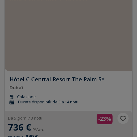
Hôtel C Central Resort The Palm 5*
Dubaï
Colazione
Durate disponibili: da 3 a 14 notti
Da 5 giorni / 3 notti
-23%
736 €
IVA/pers.
949 €