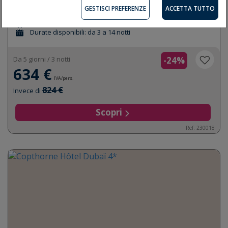
Dubaï
GESTISCI PREFERENZE
ACCETTA TUTTO
Colazione
Durate disponibili: da 3 a 14 notti
Da 5 giorni / 3 notti
-24%
634 €
IVA/pers.
824 €
Invece di
Scopri
Ref: 230018