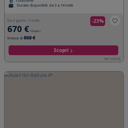
Colazione
Durate disponibili: da 3 a 14 notti
Da 5 giorni / 3 notti
-23%
670 €
IVA/pers.
868 €
Invece di
Scopri
Ref: 344126