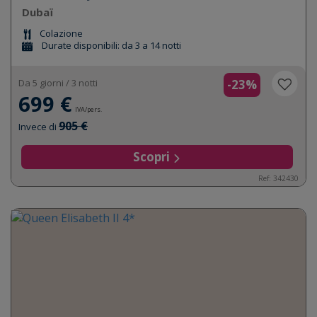
Dubaï
Colazione
Durate disponibili: da 3 a 14 notti
Da 5 giorni / 3 notti
-23%
699 €
IVA/pers.
905 €
Invece di
Scopri
Ref: 342430