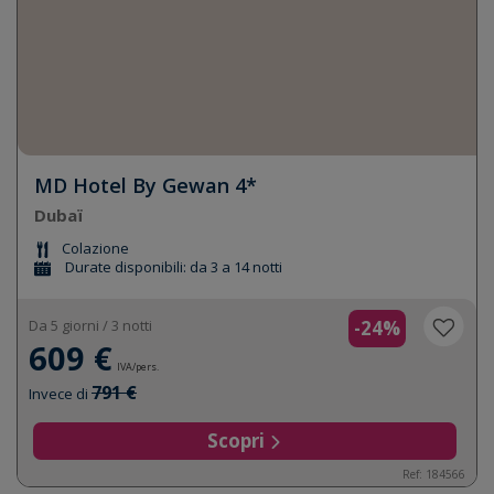
MD Hotel By Gewan 4*
Dubaï
Colazione
Durate disponibili: da 3 a 14 notti
Da 5 giorni / 3 notti
-24%
609 €
IVA/pers.
791 €
Invece di
Scopri
Ref: 184566