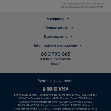
*IVA inclusa per persona, a partire da
sconti applicabili secondo disponibilità.
A proposito
Informazioni utili
Il tuo soggiorno
Informazioni e prenotazione
800 790 865
(Costo di una chiamata
locale)
Metodi di pagamento
SAS Versailles Voyages - 27 boulevard des Italiens 75002 PARIS - RCS Paris: 589
806 462 - Garanzia finanziaria: APST - 15 avenue Carnot 75017 Paris -
Assicurazione di responsabilità civile: HELVETIA COMPAGNIE SUISSE
D'ASSURANCES SA - 25, quai Lamandé - 76600 LE HAVRE - Polizza di
responsabilità civile n. 775 753 072 - Numero di registrazione rilasciato da Atout