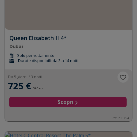
Queen Elisabeth II 4*
Dubaï
Solo pernottamento
Durate disponibili: da 3 a 14 notti
Da 5 giorni / 3 notti
725 €
IVA/pers.
Scopri
Ref: 298754