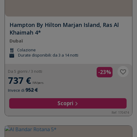
Hampton By Hilton Marjan Island, Ras Al
Khaimah 4*
Dubaï
Colazione
Durate disponibili: da 3 a 14 notti
Da 5 giorni / 3 notti
-23%
737 €
IVA/pers.
952 €
Invece di
Scopri
Ref: 170474