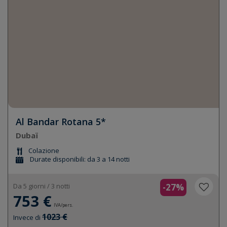
Al Bandar Rotana 5*
Dubaï
Colazione
Durate disponibili: da 3 a 14 notti
Da 5 giorni / 3 notti
-27%
753 €
IVA/pers.
1023 €
Invece di