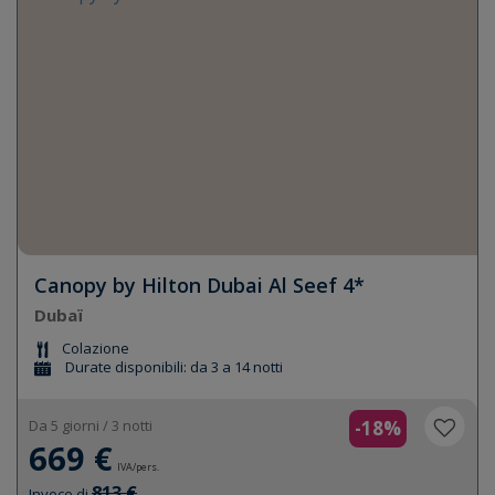
Canopy by Hilton Dubai Al Seef 4*
Dubaï
Colazione
Durate disponibili: da 3 a 14 notti
Da 5 giorni / 3 notti
-18%
669 €
IVA/pers.
813 €
Invece di