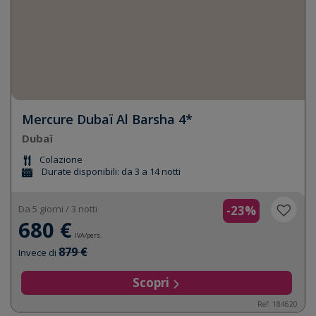
Mercure Dubaï Al Barsha 4*
Dubaï
Colazione
Durate disponibili: da 3 a 14 notti
Da 5 giorni / 3 notti
-23%
680 €
IVA/pers.
879 €
Invece di
Scopri
Ref: 184620