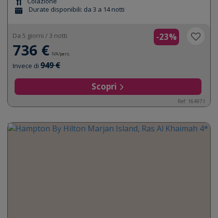
Colazione
Durate disponibili: da 3 a 14 notti
Da 5 giorni / 3 notti
-23%
736 €
IVA/pers.
949 €
Invece di
Scopri
Ref: 164971