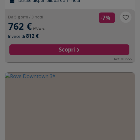
Durate disponibili: da 3 a 14 notti
Da 5 giorni / 3 notti
-7%
762 €
IVA/pers.
812 €
Invece di
Scopri
Ref: 182556