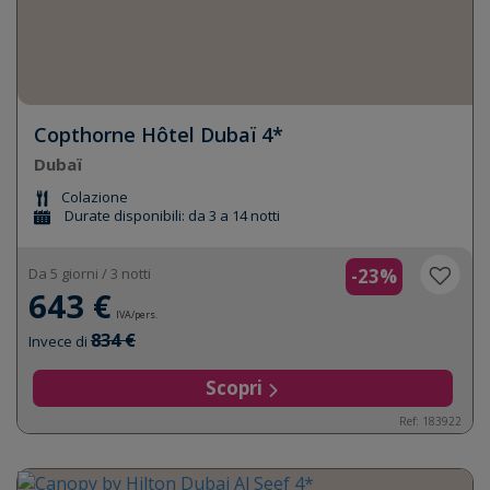
Copthorne Hôtel Dubaï 4*
Dubaï
Colazione
Durate disponibili: da 3 a 14 notti
Da 5 giorni / 3 notti
-23%
643 €
IVA/pers.
834 €
Invece di
Scopri
Ref: 183922