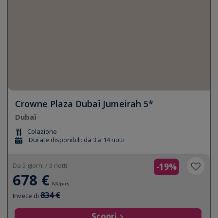
Crowne Plaza Dubaï Jumeirah 5*
Dubaï
Colazione
Durate disponibili: da 3 a 14 notti
Da 5 giorni / 3 notti
-19%
678 €
IVA/pers.
834 €
Invece di
Scopri