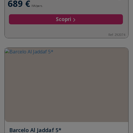
689 €
IVA/pers.
Scopri
Ref: 292074
Barcelo Al Jaddaf 5*