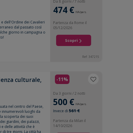
Da 8 giorni / 7 notti
474 €
IVA/pers.
 e dell'Ordine dei Cavalieri
Partenza da Rome il
terraneo dal passato così
05/12/2026
ualche giorno in campagna o
zo!
Scopri
Ref: 347215
enza culturale,
-11%
Da 3 giorni / 2 notti
500 €
IVA/pers.
tuata nel centro del Paese,
561 €
Invece di
e innumerevoli luoghi da
la scoperta dei suoi
Partenza da Milan il
ei giardini, dei palazzi,
14/10/2026
 e delle attività che è
 di tre giorni. La città ha