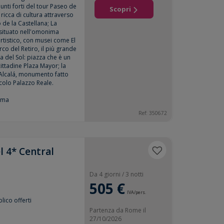
unti forti del tour Paseo de
Scopri
 ricca di cultura attraverso
 de la Castellana; La
situato nell'omonima
 artistico, con musei come El
co del Retiro, il più grande
ta del Sol: piazza che è un
cittadine Plaza Mayor; la
 Alcalá, monumento fatto
secolo Palazzo Reale.
mma
Ref: 350672
l 4* Central
Da 4 giorni / 3 notti
505 €
IVA/pers.
lico offerti
Partenza da Rome il
27/10/2026