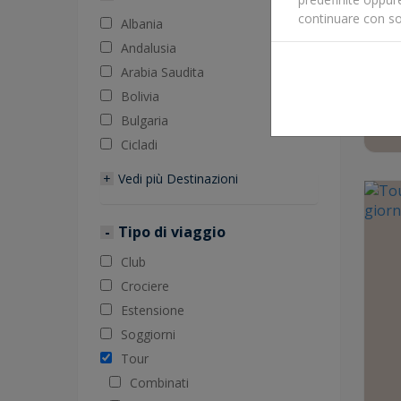
continuare con so
Albania
Andalusia
Arabia Saudita
Bolivia
Bulgaria
Cicladi
Vedi più
Destinazioni
Tipo di viaggio
Club
Crociere
Estensione
Soggiorni
Tour
Combinati