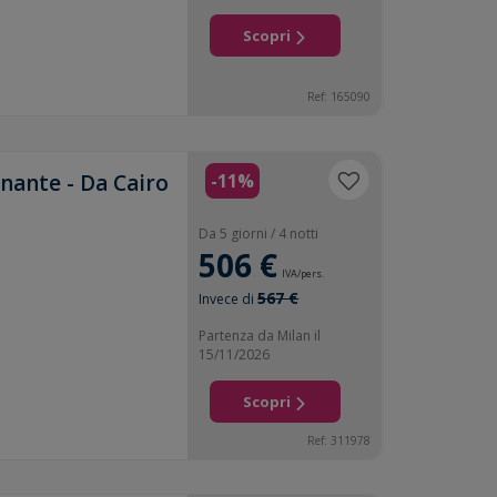
Scopri
Ref: 165090
inante - Da Cairo
-11%
Da 5 giorni / 4 notti
506 €
IVA/pers.
567 €
Invece di
Partenza da Milan il
15/11/2026
Scopri
Ref: 311978