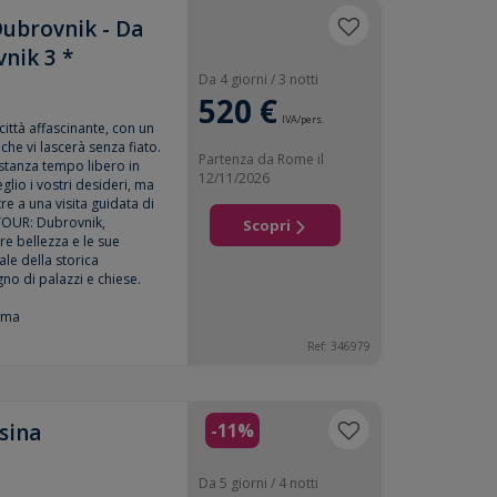
 Dubrovnik - Da
nik 3 *
Da 4 giorni / 3 notti
520 €
IVA/pers.
ittà affascinante, con un
che vi lascerà senza fiato.
Partenza da Rome il
stanza tempo libero in
12/11/2026
lio i vostri desideri, ma
tre a una visita guidata di
TOUR: Dubrovnik,
Scopri
re bellezza e le sue
ale della storica
no di palazzi e chiese.
mma
Ref: 346979
sina
-11%
Da 5 giorni / 4 notti