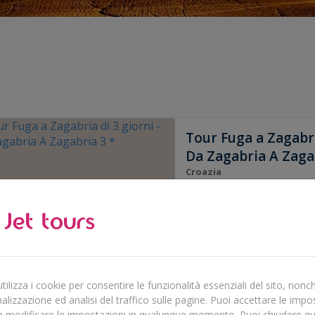
Tour Fuga a Zagabri
Da Zagabria A Zaga
Croazia
Concediti una piacevole fuga a Z
dell'Europa centrale con oltre 900
conquistare dal perfetto equilibri
patrimonio storico e la vivace
Rilassati oppure esplora in auto
dove la suggestiva Piazza San M
attività commerciali, ospita oggi l
politiche del Paese. Per arricchir
ilizza i cookie per consentire le funzionalità essenziali del sito, nonch
soggiorno, potrai scegliere tra 
lizzazione ed analisi del traffico sulle pagine. Puoi accettare le impo
escursioni ed esperienze facolta
e modificare le impostazioni in qualunque momento. Puoi chiudere q