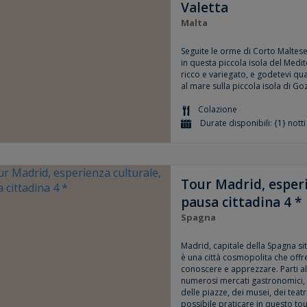
Valetta
Malta
Seguite le orme di Corto Maltese
in questa piccola isola del Medi
ricco e variegato, e godetevi q
al mare sulla piccola isola di Go
Colazione
Durate disponibili: {1} notti
Tour Madrid, esperi
pausa cittadina 4 *
Spagna
Madrid, capitale della Spagna si
è una città cosmopolita che offr
conoscere e apprezzare. Parti al
numerosi mercati gastronomici, d
delle piazze, dei musei, dei teatri
possibile praticare in questo tour