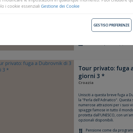
TOUR: Zagabria: la capitale e ci
lo i cookie essenziali
Gestione dei Cookie
sorge nel cuore dell'Europa, ai
e lungo le rive del fiume Sava. Viv
sorprenderà con la sua elegante 
vita culturale e l'atmosfera acco
GESTISCI PREFERENZE
destinazione tutta da scoprire.
Pensione come da progra
Durate disponibili: {1} notti
Tour privato: fuga 
giorni 3 *
Croazia
Unisciti a questa breve fuga a 
la "Perla dell'Adriatico". Questa
numerose attrazioni per i suoi vis
spiagge famose in tutto il mondo
protetta dall'UNESCO, con un'am
opzionali disponibili.
Pensione come da progra