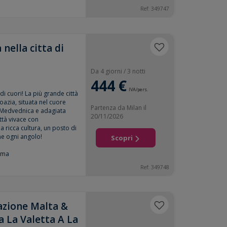
Ref: 349747
nella citta di
Da 4 giorni / 3 notti
444 €
IVA/pers.
di cuori! La più grande città
oazia, situata nel cuore
Partenza da Milan il
 Medvednica e adagiata
20/11/2026
ittà vivace con
a ricca cultura, un posto di
ne ogni angolo!
Scopri
mma
Ref: 349748
azione Malta &
a La Valetta A La