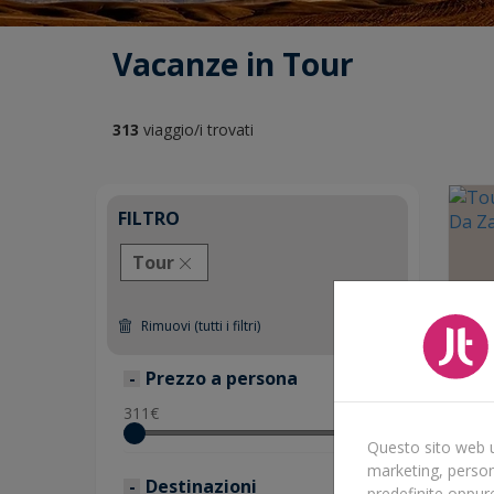
Vacanze in Tour
313
viaggio/i trovati
FILTRO
Tour
Rimuovi (tutti i filtri)
Prezzo a persona
311
€
5583
€
Questo sito web ut
marketing, persona
Destinazioni
predefinite oppur