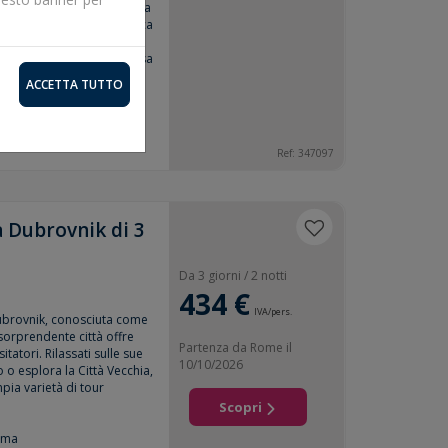
ttà più grande della Croazia
 piedi del Monte Medvednica
ace e ricca di fascino, ti
architettura, la sua intensa
gliente che la rende una
ACCETTA TUTTO
mma
Ref: 347097
a Dubrovnik di 3
Da 3 giorni / 2 notti
434 €
IVA/pers.
Dubrovnik, conosciuta come
 sorprendente città offre
Partenza da Rome il
itatori. Rilassati sulle sue
10/10/2026
 o esplora la Città Vecchia,
pia varietà di tour
Scopri
mma