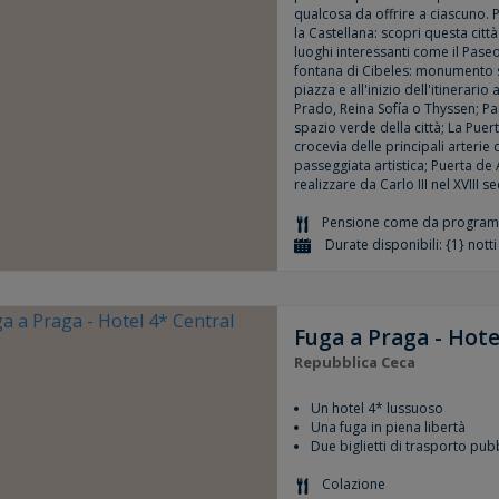
qualcosa da offrire a ciascuno. P
la Castellana: scopri questa città
luoghi interessanti come il Paseo
fontana di Cibeles: monumento 
piazza e all'inizio dell'itinerario
Prado, Reina Sofía o Thyssen; Par
spazio verde della città; La Puer
crocevia delle principali arterie 
passeggiata artistica; Puerta de
realizzare da Carlo III nel XVIII 
Pensione come da progra
Durate disponibili: {1} notti
Fuga a Praga - Hote
Repubblica Ceca
Un hotel 4* lussuoso
Una fuga in piena libertà
Due biglietti di trasporto pubb
Colazione