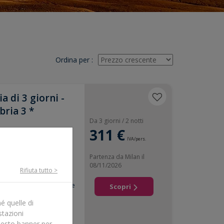
Ordina per
:
a di 3 giorni -
bria 3 *
Da 3 giorni / 2 notti
311 €
IVA/pers.
agabria, un'antica città
 anni di storia. Lasciati
Partenza da Milan il
o tra il suo ricco
08/11/2026
 atmosfera contemporanea.
Rifiuta tutto >
nomia il centro storico,
arco, un tempo cuore delle
Scopri
e principali istituzioni
e ulteriormente il tuo
é quelle di
un'ampia selezione di
stazioni
tive. PUNTI SALIENTI DEL
uesto banner per