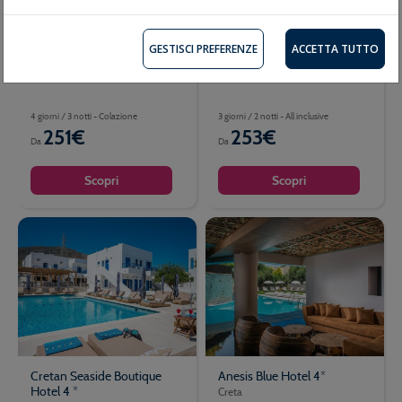
Mari Kristin 4* - Adults Only
Semiramis Village 4*
GESTISCI PREFERENZE
ACCETTA TUTTO
Creta
Creta
4 giorni / 3 notti - Colazione
3 giorni / 2 notti - All inclusive
251€
253€
Da
Da
Scopri
Scopri
Cretan Seaside Boutique
Anesis Blue Hotel 4*
Hotel 4 *
Creta