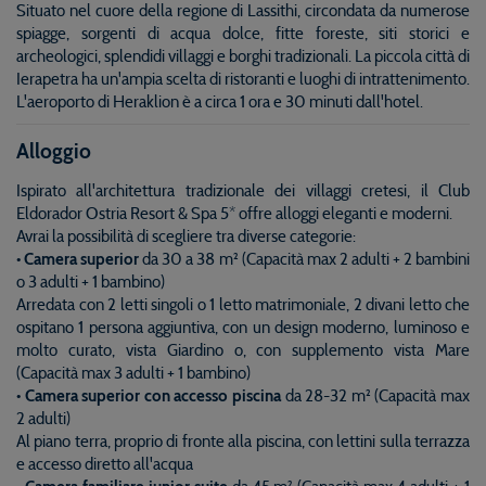
Situato nel cuore della regione di Lassithi, circondata da numerose
spiagge, sorgenti di acqua dolce, fitte foreste, siti storici e
archeologici, splendidi villaggi e borghi tradizionali. La piccola città di
Ierapetra ha un'ampia scelta di ristoranti e luoghi di intrattenimento.
L'aeroporto di Heraklion è a circa 1 ora e 30 minuti dall'hotel.
Alloggio
Ispirato all'architettura tradizionale dei villaggi cretesi, il Club
Eldorador Ostria Resort & Spa 5* offre alloggi eleganti e moderni.
Avrai la possibilità di scegliere tra diverse categorie:
• Camera superior
da 30 a 38 m² (Capacità max 2 adulti + 2 bambini
o 3 adulti + 1 bambino)
Arredata con 2 letti singoli o 1 letto matrimoniale, 2 divani letto che
ospitano 1 persona aggiuntiva, con un design moderno, luminoso e
molto curato, vista Giardino o, con supplemento vista Mare
(Capacità max 3 adulti + 1 bambino)
• Camera superior con accesso piscina
da 28-32 m² (Capacità max
2 adulti)
Al piano terra, proprio di fronte alla piscina, con lettini sulla terrazza
e accesso diretto all'acqua