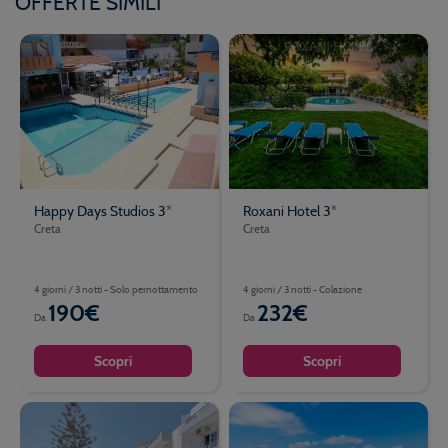
OFFERTE SIMILI
Happy Days Studios 3*
Roxani Hotel 3*
Creta
Creta
4 giorni / 3 notti - Solo pernottamento
4 giorni / 3 notti - Colazione
190€
232€
Da
Da
Scopri
Scopri