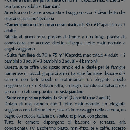
• Camera familiare junior suite
da 45 m² (Capacità max 4 adulti + 1
bambino o 2 adulti + 3 bambini)
Arredata con 1 camera separata e 1 soggiorno con 2 divani letto che
ospitano ciascuno 1 persona
• Camera junior suite con accesso piscina
da 35 m² (Capacità max 2
adulti)
Situata al piano terra, proprio di fronte a una lunga piscina da
condividere con accesso diretto all'acqua. Letto matrimoniale e
angolo soggiorno
• Suite familiare
da 70 a 75 m² (Capacità max totale 4 adulti + 2
bambini o 3 adulti + 3 bambini o 2 adulti + 4 bambini)
Questa suite offre uno spazio ampio ed è ideale per le famiglie
numerose o i piccoli gruppi di amici. La suite familiare dispone di 2
camere con letti singoli o matrimoniali, un elegante angolo
soggiorno con 2 o 3 divani letto, un bagno con doccia italiana e/o
vasca e un balcone privato con vista giardino.
• Suite con piscina privata
da 48 m² (Capacità max 2 adulti)
Dotata di una camera con 1 letto matrimoniale, un elegante
soggiorno con 1 divano letto, vasca idromassaggio nella camera, un
bagno con doccia italiana e un balcone privato con piscina.
Tutte le camere dispongono di balcone o terrazza, aria
condizionata, TV a schermo piatto, mini-frigo, tè e caffè, accesso