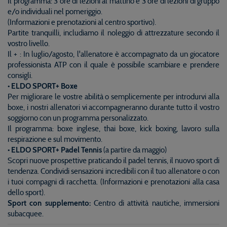
Il programma: 3 ore di lezioni al mattino e 3 ore di lezioni di gruppo
e/o individuali nel pomeriggio.
(Informazioni e prenotazioni al centro sportivo).
Partite tranquilli, includiamo il noleggio di attrezzature secondo il
vostro livello.
Il + : In luglio/agosto, l'allenatore è accompagnato da un giocatore
professionista ATP con il quale è possibile scambiare e prendere
consigli.
• ELDO SPORT+ Boxe
Per migliorare le vostre abilità o semplicemente per introdurvi alla
boxe, i nostri allenatori vi accompagneranno durante tutto il vostro
soggiorno con un programma personalizzato.
Il programma: boxe inglese, thai boxe, kick boxing, lavoro sulla
respirazione e sul movimento.
• ELDO SPORT+ Padel Tennis
(a partire da maggio)
Scopri nuove prospettive praticando il padel tennis, il nuovo sport di
tendenza. Condividi sensazioni incredibili con il tuo allenatore o con
i tuoi compagni di racchetta. (Informazioni e prenotazioni alla casa
dello sport).
Sport con supplemento:
Centro di attività nautiche, immersioni
subacquee.