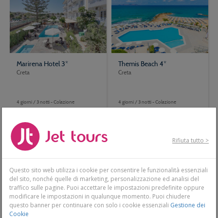
Marirena Hotel 3*
Themis Beach 4*
Creta
Creta
4 giorni / 3 notti - Colazione
4 giorni / 3 notti - Colazione
243€
249€
Da
Da
Scopri
Scopri
Rifiuta tutto >
Questo sito web utilizza i cookie per consentire le funzionalità essenziali
del sito, nonché quelle di marketing, personalizzazione ed analisi del
traffico sulle pagine. Puoi accettare le impostazioni predefinite oppure
modificare le impostazioni in qualunque momento. Puoi chiudere
questo banner per continuare con solo i cookie essenziali
Gestione dei
Cookie