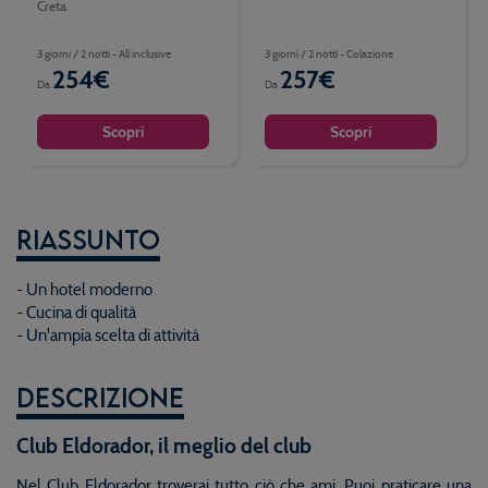
Creta
3 giorni / 2 notti - All inclusive
3 giorni / 2 notti - Colazione
254€
257€
Da
Da
Scopri
Scopri
Riassunto
- Un hotel moderno
- Cucina di qualità
- Un'ampia scelta di attività
Descrizione
Club Eldorador, il meglio del club
Nel Club Eldorador troverai tutto ciò che ami. Puoi praticare una