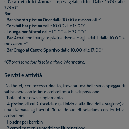
• Casa dei dolci Amora:
crepes, gelati, dolci. Dalle 15:00 alle
22:00*
Bar:
•
Bar a bordo piscina Onar
dalle 10:00 a mezzanotte*
• Cocktail bar piscina
dalle 10:00 alle 17:00*
•
Lounge bar Mistra
l dalle 10.00 alle 22.00*
•
Bar Astral
con lounge e piscina riservato agli adulti, dalle 10.00 a
mezzanotte*
•
Bar Grego al Centro Sportivo
dalle 10:00 alle 17:00*
*Gli orari sono forniti solo a titolo informativo.
Servizi e attività
Dall'hotel, con accesso diretto, troverai una bellissima spiaggia di
sabbia nera con lettini e ombrelloni a tua disposizione.
L'hotel offre senza supplemento:
- 4 piscine, di cui 2 riscaldate (all'inizio e alla fine della stagione) e
una riservata agli adulti. Tutte dotate di solarium con lettini e
ombrelloni
- 1 piscina per bambini
- 2 campi da tennis sintetici con illuminazione