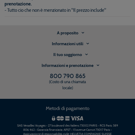
prenotazione.
- Tutto cio che non è menzionato in "Il prezzo include"
A proposito
Informazioni utili
Il tuo soggiorno
Informazioni e prenotazione
800 790 865
(Costo di una chiamata
locale)
Metodi di pagamento
SAS Versailles Voyages - 27 boulevard des Italiens 75002 PARIS - RCS Paris: 589
806 462 - Garanzia finanziaria: APST - 15 avenue Carnot 75017 Paris -
Assicurazione di responsabilità civile: HELVETIA COMPAGNIE SUISSE