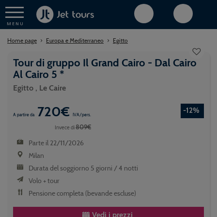
Home page
Europa e Mediterraneo
Egitto
Tour di gruppo Il Grand Cairo - Dal Cairo Al Cairo 5 *
Tour di gruppo Il Grand Cairo - Dal Cairo
Al Cairo 5 *
Egitto , Le Caire
720€
-12%
A partire da
IVA/pers.
809€
Invece di
Parte il 22/11/2026
Milan
Durata del soggiorno 5 giorni / 4 notti
Volo + tour
Pensione completa (bevande escluse)
Vedi i prezzi