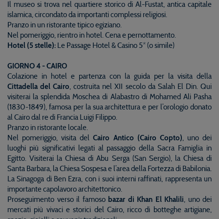
Il museo si trova nel quartiere storico di Al-Fustat, antica capitale
islamica, circondato da importanti complessi religiosi.
Pranzo in un ristorante tipico egiziano.
Nel pomeriggio, rientro in hotel. Cena e pernottamento.
Hotel (5 stelle):
Le Passage Hotel & Casino 5* (o simile)
GIORNO 4 - CAIRO
Colazione in hotel e partenza con la guida per la visita della
Cittadella del Cairo
, costruita nel XII secolo da Salah El Din. Qui
visiterai la splendida Moschea di Alabastro di Mohamed Ali Pasha
(1830-1849), famosa per la sua architettura e per l’orologio donato
al Cairo dal re di Francia Luigi Filippo.
Pranzo in ristorante locale.
Nel pomeriggio, visita del
Cairo Antico (Cairo Copto)
, uno dei
luoghi più significativi legati al passaggio della Sacra Famiglia in
Egitto. Visiterai la Chiesa di Abu Serga (San Sergio), la Chiesa di
Santa Barbara, la Chiesa Sospesa e l’area della Fortezza di Babilonia.
La Sinagoga di Ben Ezra, con i suoi interni raffinati, rappresenta un
importante capolavoro architettonico.
Proseguimento verso il famoso
bazar di Khan El Khalili
, uno dei
mercati più vivaci e storici del Cairo, ricco di botteghe artigiane,