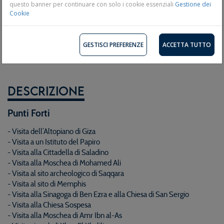
questo banner per continuare con solo i cookie essenziali
Gestione dei
Guarda le foto
Cookie
GESTISCI PREFERENZE
ACCETTA TUTTO
Descrizione
Punti Forti
- Visita dell’Altopiano di Giza
- Visita a un Istituto del Papiro
- Visita alla Cittadella di Saladino
- Visita alla Moschea di Mohamed Ali
- Visita al sito archeologico di Saqqara
- Visita al sito di Memphis
- Visita alla Sinagoga di Ben Ezra e alla Chiesa di San Sergio
- Visita alla Chiesa Sospesa
- Visita alla Moschea di Amr Ibn al-As