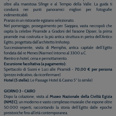
oltre alla maestosa Sfinge e al Tempio della Valle. La guida ti
condurrà nei punti panoramici migliori per fotografie
indimenticabili.
Pranzo in un ristorante egiziano selezionato.
Nel pomeriggio, proseguimento per Saqqara, vasta necropoli che
ospita la celebre Piramide a Gradoni del faraone Djoser, la prima
piramide mai costruita e la più antica struttura in pietra dell’Antico
Egitto, progettata dall’architetto Imhotep.
Successivamente, visita di Memphis, antica capitale dell’Egitto
fondata dal re Menes (Narmer) intorno al 3300 a.C.
Rientro in hotel, cena e pernottamento.
Escursione facoltativa (a pagamento):
Spettacolo di Suoni e Luci alle Piramidi -
70,00 € per persona
(prezzo indicativo, da riconfermare)
Hotel (5 stelle):
Le Passage Hotel & Casino 5* (o simile)
GIORNO 3 - CAIRO
Dopo la colazione, visita al
Museo Nazionale della Civiltà Egizia
(NMEC)
, un moderno e vasto complesso museale che espone oltre
50.000 reperti, raccontando la storia dell’Egitto dalle epoche
preistoriche fino all’età contemporanea.