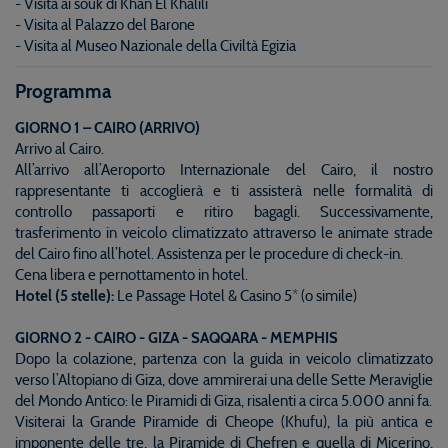
- Visita ai souk di Khan El Khalili
- Visita al Palazzo del Barone
- Visita al Museo Nazionale della Civiltà Egizia
Programma
GIORNO 1 – CAIRO (ARRIVO)
Arrivo al Cairo.
All’arrivo all’Aeroporto Internazionale del Cairo, il nostro
rappresentante ti accoglierà e ti assisterà nelle formalità di
controllo passaporti e ritiro bagagli. Successivamente,
trasferimento in veicolo climatizzato attraverso le animate strade
del Cairo fino all’hotel. Assistenza per le procedure di check-in.
Cena libera e pernottamento in hotel.
Hotel (5 stelle):
Le Passage Hotel & Casino 5* (o simile)
GIORNO 2 - CAIRO - GIZA - SAQQARA - MEMPHIS
Dopo la colazione, partenza con la guida in veicolo climatizzato
verso l’Altopiano di Giza, dove ammirerai una delle Sette Meraviglie
del Mondo Antico: le Piramidi di Giza, risalenti a circa 5.000 anni fa.
Visiterai la Grande Piramide di Cheope (Khufu), la più antica e
imponente delle tre, la Piramide di Chefren e quella di Micerino,