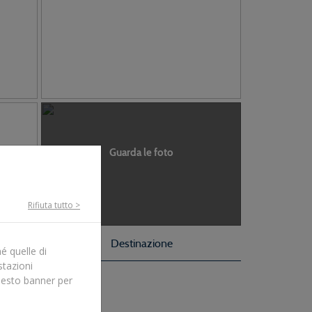
Guarda le foto
Rifiuta tutto >
Destinazione
é quelle di
stazioni
uesto banner per