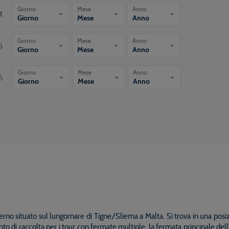
Giorno
Mese
Anno
4
Giorno
Mese
Anno
Giorno
Mese
Anno
5
Giorno
Mese
Anno
Giorno
Mese
Anno
6
Giorno
Mese
Anno
no situato sul lungomare di Tigne/Sliema a Malta. Si trova in una posizi
 punto di raccolta per i tour con fermate multiple, la fermata principale del