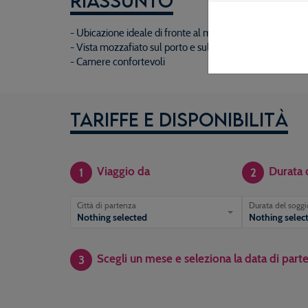
Riassunto
- Ubicazione ideale di fronte al mare
- Vista mozzafiato sul porto e sulla capitale
- Camere confortevoli
Tariffe e disponibilità
Viaggio da
Durata 
1
2
Città di partenza
Durata del sogg
Nothing selected
Nothing selec
Scegli un mese e seleziona la data di part
3