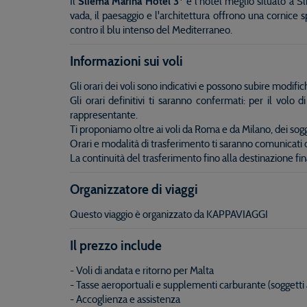
Il
Sliema Marina Hotel 3*
è l'hotel meglio situato a S
vada, il paesaggio e l'architettura offrono una cornice 
contro il blu intenso del Mediterraneo.
Informazioni sui voli
Gli orari dei voli sono indicativi e possono subire modif
Gli orari definitivi ti saranno confermati: per il vol
rappresentante.
Ti proponiamo oltre ai voli da Roma e da Milano, dei sogg
Orari e modalità di trasferimento ti saranno comunicati 
La continuità del trasferimento fino alla destinazione fin
Organizzatore di viaggi
Questo viaggio è organizzato da KAPPAVIAGGI
Il prezzo include
- Voli di andata e ritorno per Malta
- Tasse aeroportuali e supplementi carburante (soggetti a
- Accoglienza e assistenza