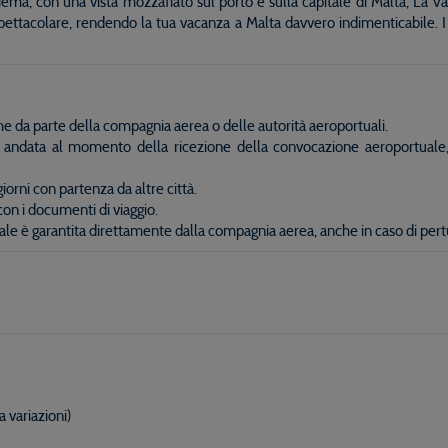
liema, con una vista mozzafiato sul porto e sulla capitale di Malta, L
spettacolare, rendendo la tua vacanza a Malta davvero indimenticabile. I c
iche da parte della compagnia aerea o delle autorità aeroportuali.
o di andata al momento della ricezione della convocazione aeroportuale,
iorni con partenza da altre città.
con i documenti di viaggio.
ale è garantita direttamente dalla compagnia aerea, anche in caso di pertur
 variazioni)