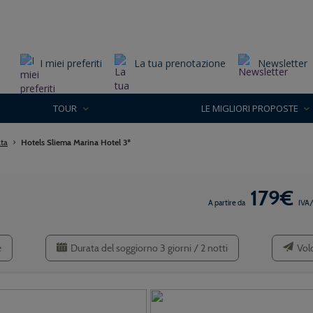
I miei preferiti
La tua prenotazione
Newsletter
TOUR
LE MIGLIORI PROPOSTE
ta
Hotels Sliema Marina Hotel 3*
179€
A partire da
IVA/
e
Durata del soggiorno 3 giorni / 2 notti
Volo