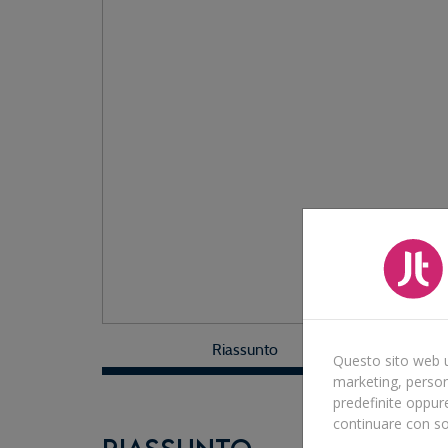
Riassunto
Questo sito web ut
marketing, persona
predefinite oppur
continuare con so