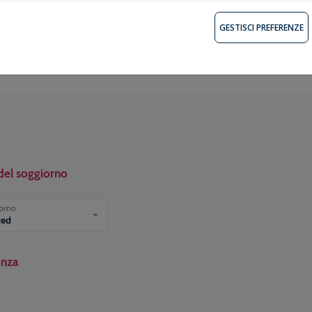
GESTISCI PREFERENZE
del soggiorno
iorno
ted
enza