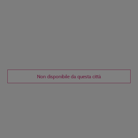
Non disponibile da questa città
Disponibile dal
giorni /
notti