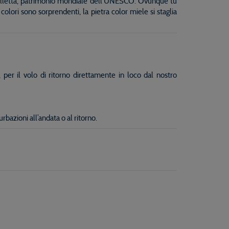
a Valletta, patrimonio mondiale dell'UNESCO. Ovunque tu
olori sono sorprendenti, la pietra color miele si staglia
 per il volo di ritorno direttamente in loco dal nostro
bazioni all’andata o al ritorno.