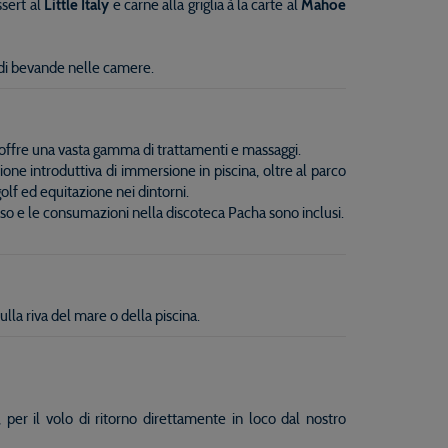
ssert al
Little Italy
e carne alla griglia à la carte al
Mahoe
e di bevande nelle camere.
 offre una vasta gamma di trattamenti e massaggi.
ione introduttiva di immersione in piscina, oltre al parco
olf ed equitazione nei dintorni.
esso e le consumazioni nella discoteca Pacha sono inclusi.
la riva del mare o della piscina.
 per il volo di ritorno direttamente in loco dal nostro