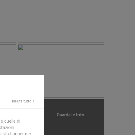
Rifiuta tutto >
Guarda le foto
é quelle di
stazioni
uesto banner per