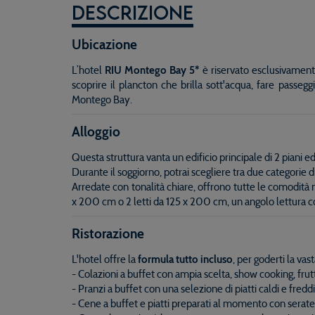
Descrizione
Ubicazione
L’hotel
RIU Montego Bay 5*
è riservato esclusivamente 
scoprire il plancton che brilla sott'acqua, fare passeg
Montego Bay.
Alloggio
Questa struttura vanta un edificio principale di 2 piani e
Durante il soggiorno, potrai scegliere tra due categorie 
Arredate con tonalità chiare, offrono tutte le comodità 
x 200 cm o 2 letti da 125 x 200 cm, un angolo lettura c
Ristorazione
L'hotel offre la
formula tutto incluso
, per goderti la va
- Colazioni a buffet con ampia scelta, show cooking, frutt
- Pranzi a buffet con una selezione di piatti caldi e fred
- Cene a buffet e piatti preparati al momento con serate 