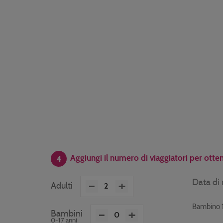
Aggiungi il numero di viaggiatori per otten
4
-
+
Data di 
Adulti
Bambino 
-
+
Bambini
0-17 anni