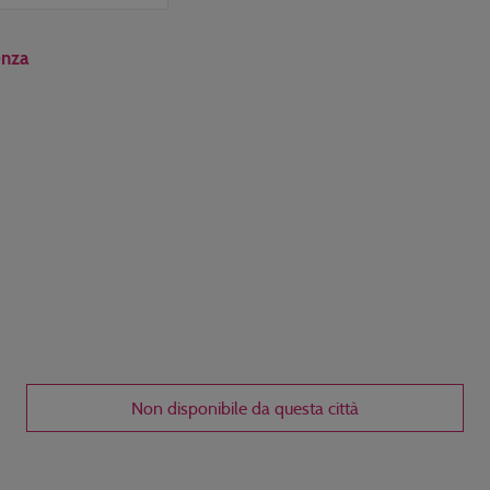
enza
Non disponibile da questa città
Disponibile dal
giorni /
notti