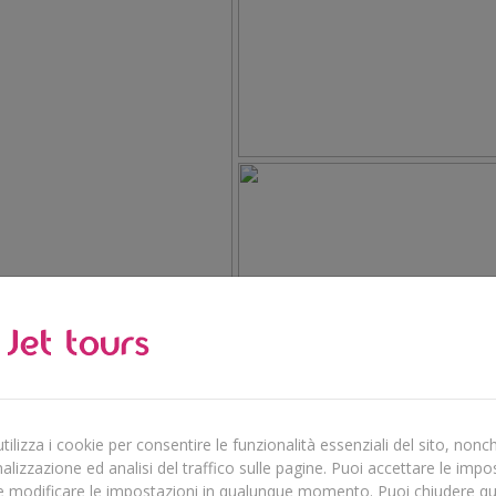
ilizza i cookie per consentire le funzionalità essenziali del sito, nonch
lizzazione ed analisi del traffico sulle pagine. Puoi accettare le impo
e modificare le impostazioni in qualunque momento. Puoi chiudere q