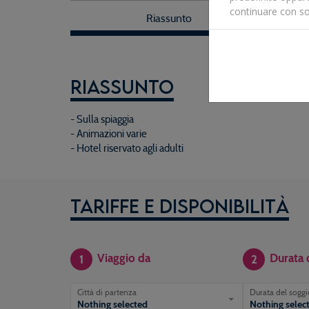
continuare con so
Riassunto
Riassunto
- Sulla spiaggia
- Animazioni varie
- Hotel riservato agli adulti
Tariffe e disponibilità
Viaggio da
Durata 
1
2
Città di partenza
Durata del sogg
Nothing selected
Nothing selec