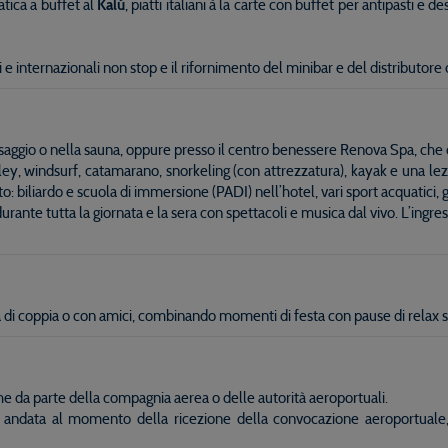
atica a buffet al
Kalú
, piatti italiani à la carte con buffet per antipasti e de
e internazionali non stop e il rifornimento del minibar e del distributor
assaggio o nella sauna, oppure presso il centro benessere Renova Spa, che
olley, windsurf, catamarano, snorkeling (con attrezzatura), kayak e una lez
biliardo e scuola di immersione (PADI) nell’hotel, vari sport acquatici, g
urante tutta la giornata e la sera con spettacoli e musica dal vivo. L’ingr
di coppia o con amici, combinando momenti di festa con pause di relax sul
iche da parte della compagnia aerea o delle autorità aeroportuali.
o di andata al momento della ricezione della convocazione aeroportuale,