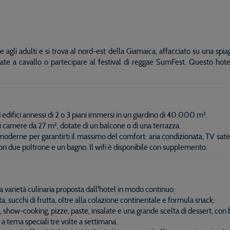
agli adulti e si trova al nord-est della Giamaica, affacciato su una spiag
giate a cavallo o partecipare al festival di reggae SumFest. Questo hotel
d edifici annessi di 2 o 3 piani immersi in un giardino di 40.000 m².
di camere da 27 m², dotate di un balcone o di una terrazza.
moderne per garantirti il massimo del comfort: aria condizionata, TV satel
on due poltrone e un bagno. Il wifi è disponibile con supplemento.
sta varietà culinaria proposta dall'hotel in modo continuo:
a, succhi di frutta, oltre alla colazione continentale e formula snack;
di, show-cooking, pizze, paste, insalate e una grande scelta di dessert, con
a tema speciali tre volte a settimana.