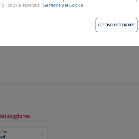
lo i cookie essenziali
Gestione dei Cookie
Date e prezzi
Descrizione
GESTISCI PREFERENZE
del soggiorno
iorno
ted