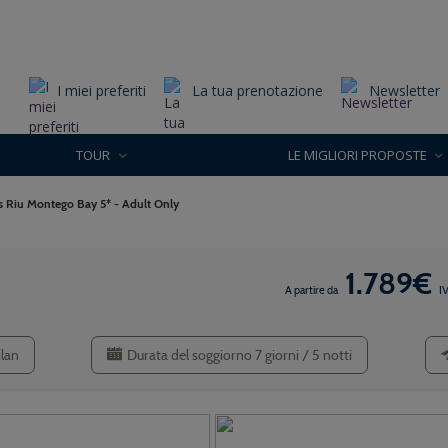
I miei preferiti
La tua prenotazione
Newsletter
TOUR
LE MIGLIORI PROPOSTE
s Riu Montego Bay 5* - Adult Only
1.789€
A partire da
I
ilan
Durata del soggiorno 7 giorni / 5 notti