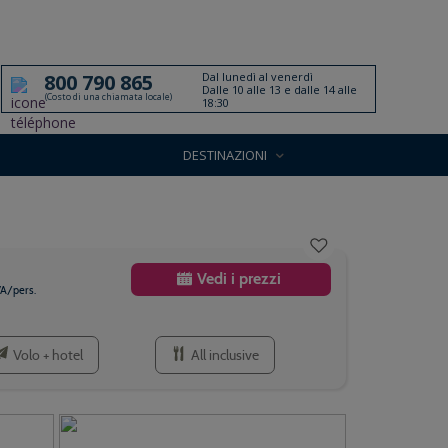
Dal lunedì al venerdì
800 790 865
Dalle 10 alle 13 e dalle 14 alle
(Costo di una chiamata locale)
18:30
DESTINAZIONI
Vedi i prezzi
VA/pers.
Volo + hotel
All inclusive