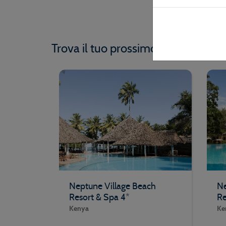
QUEST
Trova il tuo prossimo viaggio tra 
Neptune Village Beach
Ne
Resort & Spa 4*
Re
Kenya
Ke