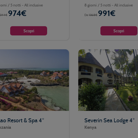
orni / 5 notti - All inclusive
8 giorni / 5 notti - All inclusive
974€
991€
1344€
Da
1368€
Scopri
Scopri
ao Resort & Spa 4*
Severin Sea Lodge 4*
nzania
Kenya