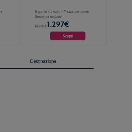
ne
8 giorni / 5 notti - Mezza pensione
(bevande escluse)
1.297€
Da
2151€
Scopri
Destinazione