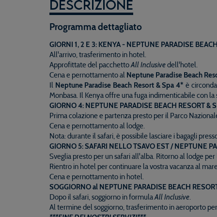
Descrizione
Programma dettagliato
GIORNI 1, 2 E 3: KENYA - NEPTUNE PARADISE BEAC
All'arrivo, trasferimento in hotel.
Approfittate del pacchetto
All Inclusive
dell'hotel.
Cena e pernottamento al
Neptune Paradise Beach Resor
Il
Neptune Paradise Beach Resort & Spa 4*
è circondat
Monbasa. Il Kenya offre una fuga indimenticabile con la 
GIORNO 4: NEPTUNE PARADISE BEACH RESORT & SP
Prima colazione e partenza presto per il Parco Nazional
Cena e pernottamento al lodge.
Nota: durante il safari, è possibile lasciare i bagagli press
GIORNO 5: SAFARI NELLO TSAVO EST / NEPTUNE P
Sveglia presto per un safari all'alba. Ritorno al lodge per
Rientro in hotel per continuare la vostra vacanza al mare
Cena e pernottamento in hotel.
SOGGIORNO al NEPTUNE PARADISE BEACH RESORT &
Dopo il safari, soggiorno in formula
All Inclusive
.
Al termine del soggiorno, trasferimento in aeroporto per il