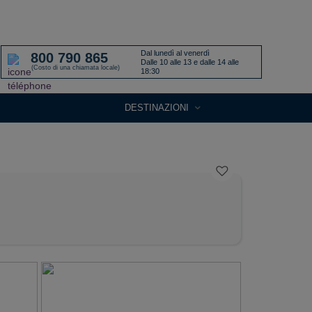
Dal lunedì al venerdì
800 790 865
Dalle 10 alle 13 e dalle 14 alle
(Costo di una chiamata locale)
18:30
DESTINAZIONI