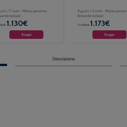
iorni / 7 notti - Mezza pensione
8 giorni / 5 notti - Mezza pensio
vande escluse)
(bevande escluse)
1.130€
1.173€
1515€
Da
1856€
Scopri
Scopri
Descrizione