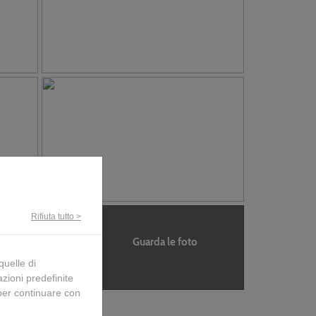
Rifiuta tutto >
Guarda le foto
quelle di
zioni predefinite
per continuare con