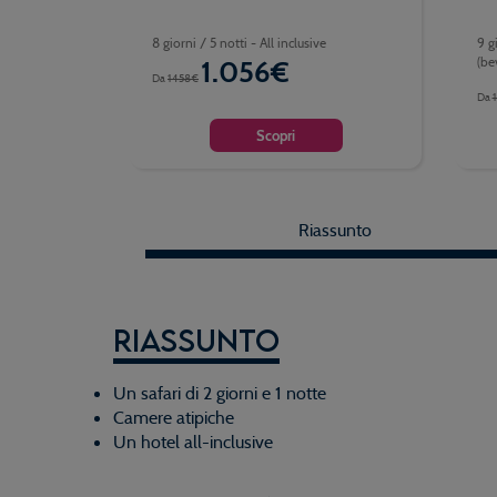
8 giorni / 5 notti - All inclusive
9 g
(be
1.056€
Da
1458€
Da
Scopri
Riassunto
Riassunto
Un safari di 2 giorni e 1 notte
Camere atipiche
Un hotel all-inclusive