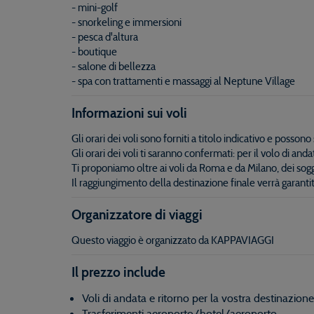
- mini-golf
- snorkeling e immersioni
- pesca d'altura
- boutique
- salone di bellezza
- spa con trattamenti e massaggi al Neptune Village
Informazioni sui voli
Gli orari dei voli sono forniti a titolo indicativo e poss
Gli orari dei voli ti saranno confermati: per il volo di a
Ti proponiamo oltre ai voli da Roma e da Milano, dei sogg
Il raggiungimento della destinazione finale verrà garanti
Organizzatore di viaggi
Questo viaggio è organizzato da KAPPAVIAGGI
Il prezzo include
Voli di andata e ritorno per la vostra destinazione
Trasferimenti aeroporto/hotel/aeroporto