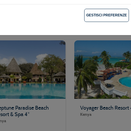
O VIAGGIO È ATTUALMENTE ES
GESTISCI PREFERENZE
le nostre OFFERTE SIMILI
ptune Paradise Beach
Voyager Beach Resort 
sort & Spa 4*
Kenya
nya