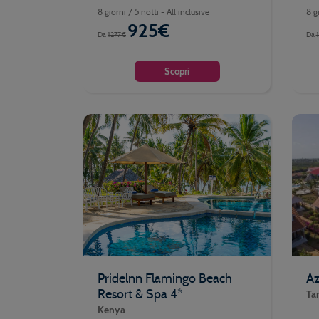
8 giorni / 5 notti - All inclusive
8 gi
925€
Da
1277€
Da
Scopri
Pridelnn Flamingo Beach
Az
Resort & Spa 4*
Ta
Kenya