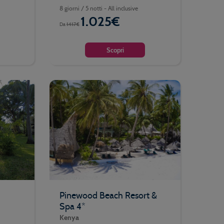
8 giorni / 5 notti - All inclusive
1.025€
Da
1417€
Scopri
Pinewood Beach Resort &
Spa 4*
Kenya