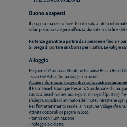
***FINE DEI NOSTRI SERVIZI***
Buono a sapersi
Il programma dei safari è fornito solo a titolo informat
safari possono svolgersi all'inizio, durante o alla fine del
Partenze garantite a partire da 2 persone e fino a 7 part
Si prega di portare una borsa per il safari.
Le valigie sa
Alloggio
Regione di Mombasa: Neptune Paradise Beach Resort & 
Tsavo Est: Ashnil Aruba lodge o similare
Alcune informazioni aggiuntive sulla vostra estensione
Il Palm Beach Boutique Resort & Spa dispone di una grand
nautico, beach volley, aqua-gym, mini-golf (putting), fre
L'allegra squadra di animatori dell'hotel intrattiene ogni
Per l'intrattenimento serale, al Neptune Village c'è una 
Attività opzionali da pagare in loco:
- tennis con illuminazione
- noleggio biciclette