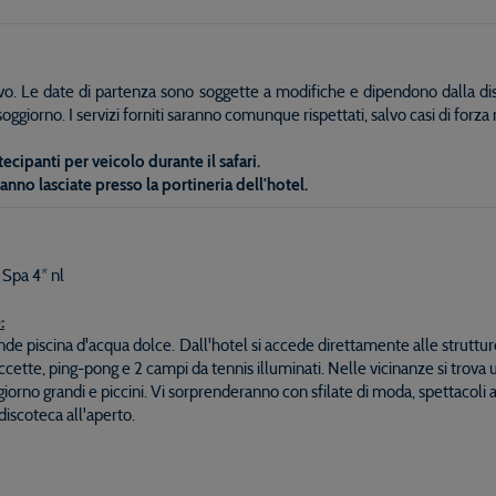
ivo. Le date di partenza sono soggette a modifiche e dipendono dalla dis
 soggiorno. I servizi forniti saranno comunque rispettati, salvo casi di forz
ecipanti per veicolo durante il safari.
ranno lasciate presso la portineria dell'hotel.
Spa 4* nl
:
e piscina d'acqua dolce. Dall'hotel si accede direttamente alle struttur
ccette, ping-pong e 2 campi da tennis illuminati. Nelle vicinanze si trov
 giorno grandi e piccini. Vi sorprenderanno con sfilate di moda, spettacoli 
discoteca all'aperto.