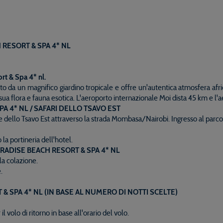
H RESORT & SPA 4* NL
t & Spa 4* nl.
o da un magnifico giardino tropicale e offre un'autentica atmosfera afric
sua flora e fauna esotica. L'aeroporto internazionale Moi dista 45 km e l
A 4* NL / SAFARI DELLO TSAVO EST
e dello Tsavo Est attraverso la strada Mombasa/Nairobi. Ingresso al parc
o la portineria dell'hotel.
ARADISE BEACH RESORT & SPA 4* NL
 la colazione.
.
 SPA 4* NL (IN BASE AL NUMERO DI NOTTI SCELTE)
 volo di ritorno in base all'orario del volo.