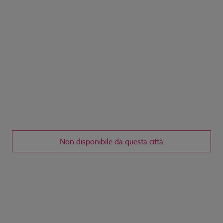
Non disponibile da questa città
Disponibile dal
giorni /
notti