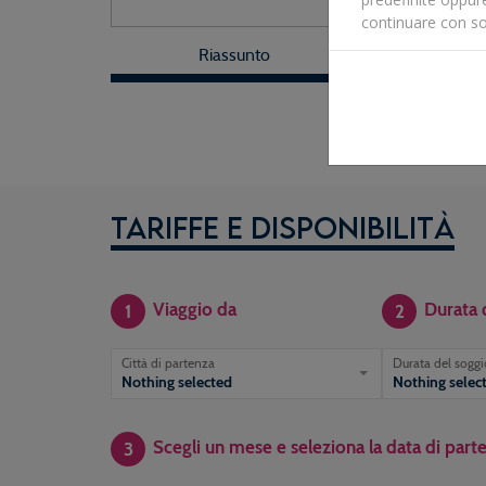
continuare con so
Riassunto
Date e 
Tariffe e disponibilità
Viaggio da
Durata 
1
2
Città di partenza
Durata del sogg
Nothing selected
Nothing selec
Scegli un mese e seleziona la data di part
3