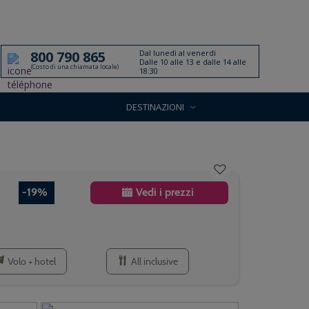
Dal lunedì al venerdì
800 790 865
Dalle 10 alle 13 e dalle 14 alle
(Costo di una chiamata locale)
18:30
DESTINAZIONI
-19%
Vedi i prezzi
Volo + hotel
All inclusive