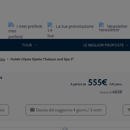
I miei preferiti
La tua prenotazione
Newsletter
TOUR
LE MIGLIORI PROPOSTE
isia
Hotels Ulysse Djerba Thalasso and Spa 5*
*
555€
A partire da
IVA/pers.
682€
Invece di
ice
Durata del soggiorno 4 giorni / 3 notti