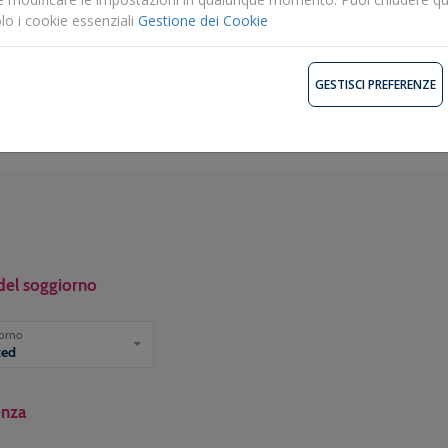
lo i cookie essenziali
Gestione dei Cookie
prezzi
Descrizione
Av
GESTISCI PREFERENZE
del soggiorno
iorno
ted
enza