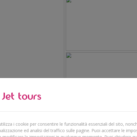
ilizza i cookie per consentire le funzionalità essenziali del sito, nonch
lizzazione ed analisi del traffico sulle pagine. Puoi accettare le impo
e modificare le impostazioni in qualunque momento. Puoi chiudere q