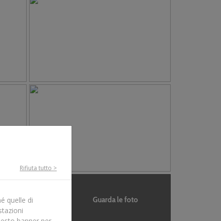
Rifiuta tutto >
Guarda le foto
é quelle di
stazioni
uesto banner per