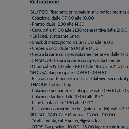
Ristorazione
KALYPSO: Ristorante principale in stile buffet internazi
- Colazione: dalle 07:00 alle 10:00
- Pranzo: dalle 12:30 alle 14:30
- Cena: dalle 19:00 alle 21:30 (cena tardiva dalle 21:0
NEPTUNE: Ristorante Snack
- Snack di mezzogiorno: dalle 12:00 alle 16:00
- Crêpes & dolci: dalle 16:00 alle 17:30
- Cena à la carte con specialità mediterranee: dalle 19:
EL MALOUF: Cena à la carte con specialità tunisine
- Orari: dalle 19:00 alle 21:30 (dalle 18:30 alle 21:00 in
MEDUSA: Bar principale - 09:00 - 00:00
- Bar con intrattenimento musicale dal vivo, secondo il
ITHAQUE: Coffee shop
- Colazione per partenze anticipate: dalle 04:00 alle 07
- Colazione tardiva: dalle 10:00 alle 11:30
- Pane farcito: dalle 11:30 alle 17:00
- Piccoli bocconcini dello chef (caldi e freddi): dalle 21
SIDI BOUSAID: Café Moresco - 16:00 - 00:00
- Tè alla menta, caffè arabo, digestivi locali…
LOTOS: Bar piscina - 10:00 - 18:00 (aperto solo in stag