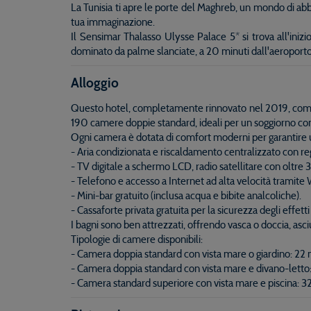
La Tunisia ti apre le porte del Maghreb, un mondo di abb
tua immaginazione.
Il Sensimar Thalasso Ulysse Palace 5* si trova all'iniz
dominato da palme slanciate, a 20 minuti dall'aeroporto
Alloggio
Questo hotel, completamente rinnovato nel 2019, combina
190 camere doppie standard, ideali per un soggiorno co
Ogni camera è dotata di comfort moderni per garantire u
- Aria condizionata e riscaldamento centralizzato con re
- TV digitale a schermo LCD, radio satellitare con oltre 3
- Telefono e accesso a Internet ad alta velocità tramite 
- Mini-bar gratuito (inclusa acqua e bibite analcoliche).
- Cassaforte privata gratuita per la sicurezza degli effetti
I bagni sono ben attrezzati, offrendo vasca o doccia, asci
Tipologie di camere disponibili:
- Camera doppia standard con vista mare o giardino: 22 m
- Camera doppia standard con vista mare e divano-letto:
- Camera standard superiore con vista mare e piscina: 32