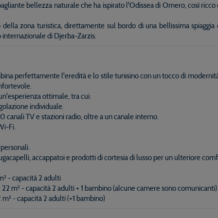
agliante bellezza naturale che ha ispirato l'Odissea di Omero, così ricco 
io della zona turistica, direttamente sul bordo di una bellissima spiaggi
 internazionale di Djerba-Zarzis.
 perfettamente l'eredità e lo stile tunisino con un tocco di modernità.
nfortevole.
n'esperienza ottimale, tra cui:
golazione individuale.
0 canali TV e stazioni radio, oltre a un canale interno.
Wi-Fi.
 personali.
ugacapelli, accappatoi e prodotti di cortesia di lusso per un ulteriore comf
² - capacità 2 adulti
 22 m² - capacità 2 adulti + 1 bambino (alcune camere sono comunicanti)
 m² - capacità 2 adulti (+1 bambino)